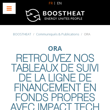
Sélectionnez votre langue
FR
EN
BOOSTHEAT
Communiqués & Publications
ORA
ORA
RETROUVEZ NOS
TABLEAUX DE SUIVI
DE LA LIGNE DE
FINANCEMENT EN
FONDS PROPRES
AVEC IMPACT TECH