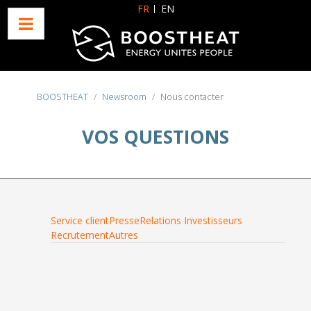
Sélectionnez votre langue
FR
EN
BOOSTHEAT
Newsroom
Nous contacter
VOS QUESTIONS
Service client
Presse
Relations Investisseurs
Recrutement
Autres
Required *