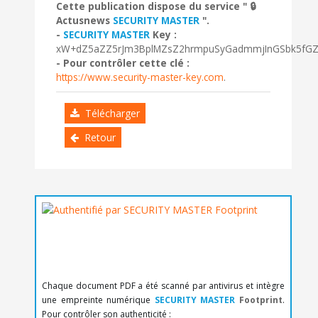
Cette publication dispose du service " 🔒
Actusnews
SECURITY MASTER
".
-
SECURITY MASTER
Key :
xW+dZ5aZZ5rJm3BplMZsZ2hrmpuSyGadmmjInGSbk5fG
- Pour contrôler cette clé :
https://www.security-master-key.com
.
Télécharger
Retour
Chaque document PDF a été scanné par antivirus et intègre
une empreinte numérique
SECURITY MASTER
Footprint
.
Pour contrôler son authenticité :