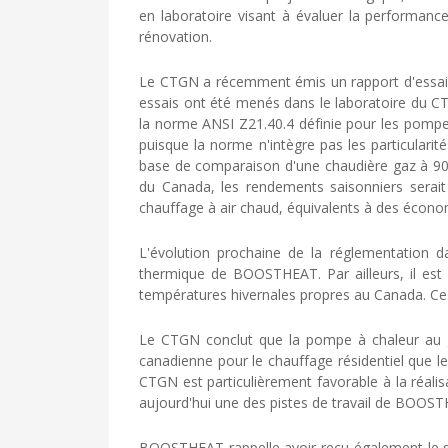
en laboratoire visant à évaluer la performa
rénovation.
Le CTGN a récemment émis un rapport d'essais
essais ont été menés dans le laboratoire du 
la norme ANSI Z21.40.4 définie pour les pompes
puisque la norme n'intègre pas les particulari
base de comparaison d'une chaudière gaz à 90
du Canada, les rendements saisonniers serait
chauffage à air chaud, équivalents à des écon
L'évolution prochaine de la réglementation 
thermique de BOOSTHEAT. Par ailleurs, il est
températures hivernales propres au Canada. C
Le CTGN conclut que la pompe à chaleur au g
canadienne pour le chauffage résidentiel que l
CTGN est particulièrement favorable à la réalis
aujourd'hui une des pistes de travail de BOOS
BOOSTHEAT rappelle avoir reçu également le s