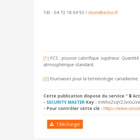
Tél. : 04 72 18 04 92 /
sboni@actus.fr
[1]
PCS : pouvoir calorifique supérieur. Quanti
atmosphérique standard.
[2]
fournaises pour la terminologie canadienne.
Cette publication dispose du service " 🔒 A
-
SECURITY MASTER
Key :
mWhxZsqYZ2eXx2xw
- Pour contrôler cette clé :
https://www.secur
Télécharger