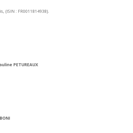
is, (ISIN : FR0011814938).
auline PETUREAUX
 BONI