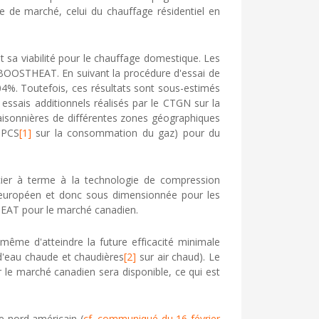
de marché, celui du chauffage résidentiel en
a viabilité pour le chauffage domestique. Les
 BOOSTHEAT. En suivant la procédure d'essai de
04%. Toutefois, ces résultats sont sous-estimés
essais additionnels réalisés par le CTGN sur la
isonnières de différentes zones géographiques
 PCS
[1]
sur la consommation du gaz) pour du
cier à terme à la technologie de compression
é européen et donc sous dimensionnée pour les
EAT pour le marché canadien.
me d'atteindre la future efficacité minimale
 d'eau chaude et chaudières
[2]
sur air chaud). Le
r le marché canadien sera disponible, ce qui est
 nord américain (
cf. communiqué du 16 février