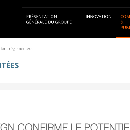
PRÉSENTATION
INNOVATION
COM
GÉNÉRALE DU GROUPE
&
PUB
tions réglementées
TÉES
TGN CONFIRME LE POTENTI