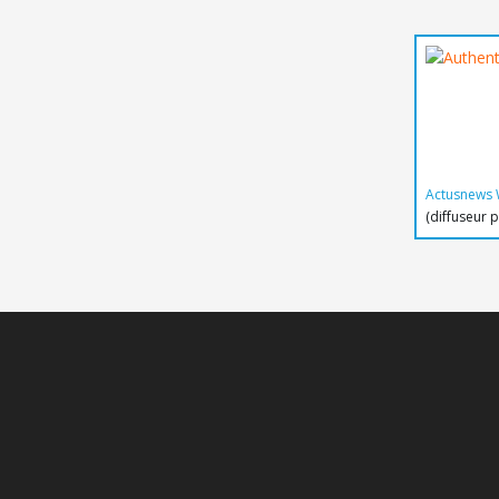
Actusnews 
(diffuseur 