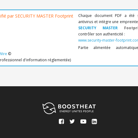
Chaque document PDF a été 
antivirus et intègre une emprein
SECURITY MASTER
Footpri
contrôler son authenticité :
www.security-master-footprint.c
Partie alimentée automatiq
Wire
©
professionnel d'information réglementée)