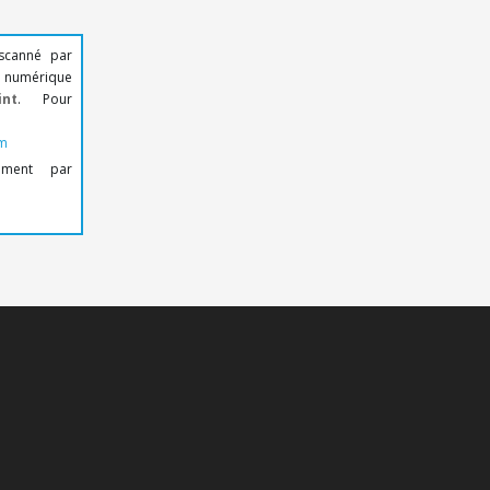
scanné par
te numérique
nt
. Pour
om
uement par