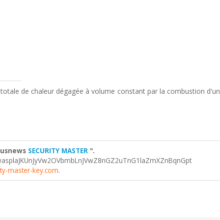
té totale de chaleur dégagée à volume constant par la combustion d'
ctusnews
SECURITY MASTER
".
asplaJKUnJyVw2OVbmbLnJVwZ8nGZ2uTnG1laZmXZnBqnGpt
ity-master-key.com
.