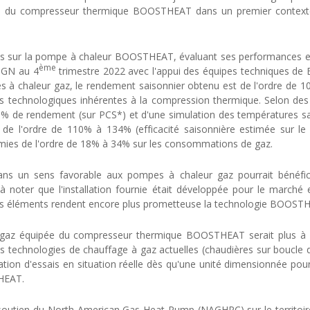
nce du compresseur thermique BOOSTHEAT dans un premier contexte 
 sur la pompe à chaleur BOOSTHEAT, évaluant ses performances et s
ème
CTGN au 4
trimestre 2022 avec l'appui des équipes techniques de
 à chaleur gaz, le rendement saisonnier obtenu est de l'ordre de 1
tés technologiques inhérentes à la compression thermique. Selon des 
% de rendement (sur PCS*) et d'une simulation des températures sa
 de l'ordre de 110% à 134% (efficacité saisonnière estimée sur le
omies de l'ordre de 18% à 34% sur les consommations de gaz.
dans un sens favorable aux pompes à chaleur gaz pourrait bénéfi
 à noter que l'installation fournie était développée pour le march
es éléments rendent encore plus prometteuse la technologie BOOSTH
az équipée du compresseur thermique BOOSTHEAT serait plus à mê
es technologies de chauffage à gaz actuelles (chaudières sur boucle
ation d'essais en situation réelle dès qu'une unité dimensionnée pou
THEAT.
outien du North American Gas Heat Pump (NAGHPC) sur le territoire